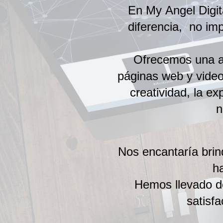
En My Angel Digit
diferencia,
no imp
Ofrecemos una am
páginas web y videos
creatividad, la ex
n
Nos encantaría brin
h
Hemos llevado de
satisf