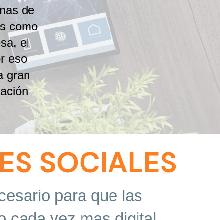
as de ​
s como ​
a, el ​
 eso ​
 gran ​
ción ​
ES SOCIALES
esario para que las
 cada vez mas digital,