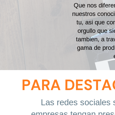
Que nos difere
nuestros conoci
tu, asi que co
orgullo que s
tambien, a tra
gama de produ
PARA DESTA
Las redes sociales
empresas tengan prese