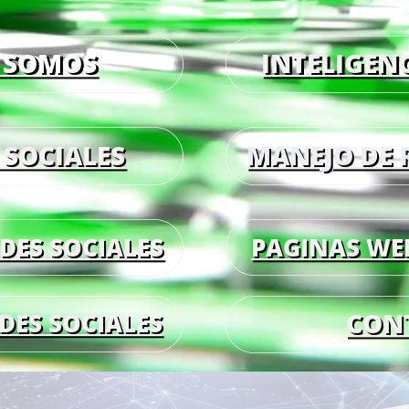
 SOMOS
INTELIGENC
 SOCIALES
MANEJO DE 
DES SOCIALES
PAGINAS WE
CON
DES SOCIALES