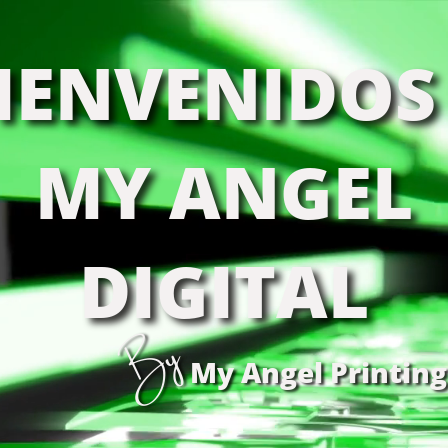
IENVENIDOS
MY ANGEL
DIGITAL
By
My Angel Printing