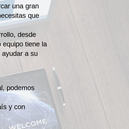
ar una gran ​
ecesitas que ​
ollo, desde ​
equipo tiene ​la
 ayudar a su ​
l, podemos ​
s y con ​